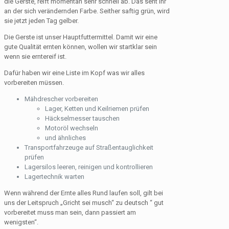
die Gerste, reift momentan sehr schnell ab. Das seht ihr
an der sich verändernden Farbe. Seither saftig grün, wird
sie jetzt jeden Tag gelber.
Die Gerste ist unser Hauptfuttermittel. Damit wir eine
gute Qualität ernten können, wollen wir startklar sein
wenn sie erntereif ist.
Dafür haben wir eine Liste im Kopf was wir alles
vorbereiten müssen.
Mähdrescher vorbereiten
Lager, Ketten und Keilriemen prüfen
Häckselmesser tauschen
Motoröl wechseln
und ähnliches
Transportfahrzeuge auf Straßentauglichkeit
prüfen
Lagersilos leeren, reinigen und kontrollieren
Lagertechnik warten
Wenn während der Ernte alles Rund laufen soll, gilt bei
uns der Leitspruch „Gricht sei musch“ zu deutsch “ gut
vorbereitet muss man sein, dann passiert am
wenigsten“.