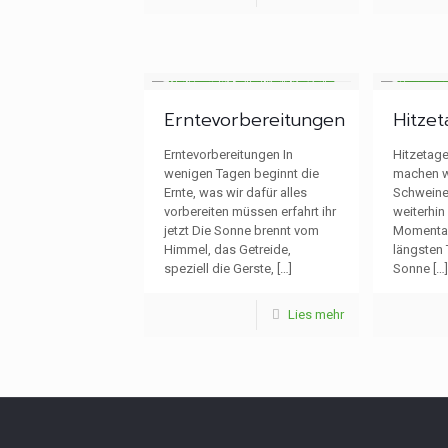
Erntevorbereitungen
Hitzet
Erntevorbereitungen In
Hitzetage
wenigen Tagen beginnt die
machen wi
Ernte, was wir dafür alles
Schweinen
vorbereiten müssen erfahrt ihr
weiterhin
jetzt Die Sonne brennt vom
Momentan
Himmel, das Getreide,
längsten 
speziell die Gerste,
[…]
Sonne
[…]
Lies mehr